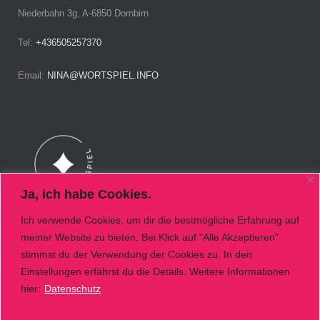
Niederbahn 3g, A-6850 Dornbirn
Tel:
+436505257370
Email:
NINA@WORTSPIEL.INFO
Ja, ich habe Cookies.
Ich verwende Cookies, um dir die bestmögliche Erfahrung auf
meiner Website zu bieten. Bei Klick auf "Alle Akzeptieren"
Folge mir
stimmst du der Verwendung der Cookies zu. In den
Einstellungen erfährst du die Details. Weitere Informationen
hier:
Datenschutz