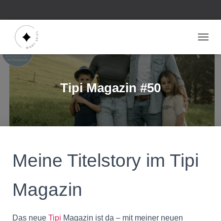
N
A
V
I
G
Tipi Magazin #50
A
T
I
O
N
U
M
Meine Titelstory im Tipi
S
C
H
Magazin
A
L
T
E
Das neue
Tipi
Magazin ist da – mit meiner neuen