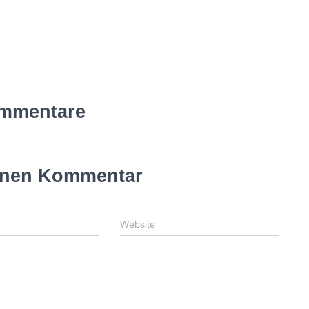
mmentare
inen Kommentar
Website