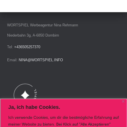
WORTSPIEL Werbeagentur Nina Rehmann
Niederbahn 3g, A-6850 Dornbirn
Tel:
+436505257370
Email:
NINA@WORTSPIEL.INFO
Ja, ich habe Cookies.
Ich verwende Cookies, um dir die bestmögliche Erfahrung auf
meiner Website zu bieten. Bei Klick auf "Alle Akzeptieren"