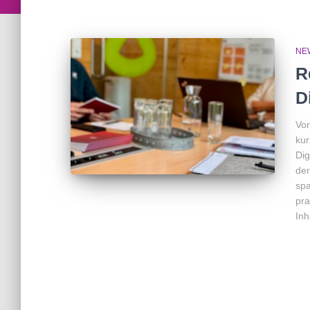
NE
R
D
Vor
kur
Dig
der
spa
pra
Inh