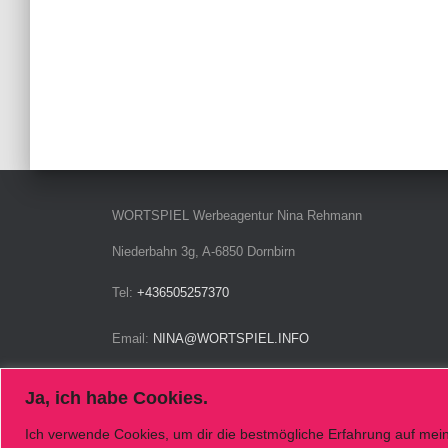
WORTSPIEL Werbeagentur Nina Rehmann
Niederbahn 3g, A-6850 Dornbirn
Tel:
+436505257370
Email:
NINA@WORTSPIEL.INFO
Ja, ich habe Cookies.
Ich verwende Cookies, um dir die bestmögliche Erfahrung auf meine
IMPRESSUM
DATENSCHUTZERKLÄRUNG