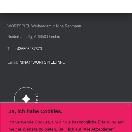
WORTSPIEL Werbeagentur Nina Rehmann
Niederbahn 3g, A-6850 Dornbirn
Tel:
+436505257370
Email:
NINA@WORTSPIEL.INFO
Ja, ich habe Cookies.
Ich verwende Cookies, um dir die bestmögliche Erfahrung auf
meiner Website zu bieten. Bei Klick auf "Alle Akzeptieren"